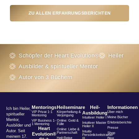
ZU ALLEN ERFAHRUNGSBERICHTEN
Schöpfer der Heart Evolution®
Heiler
Ausbilder & spiritueller Mentor
Autor von 3 Büchern
Mentorings
Heilseminare
Heil-
Informationen
Ich bin Heiler,
VIP Privat 1-1
Körperheilung &
Über mich
Ausbildung
spiritueller
Mentoring
Verjüngung
Meine Bücher
Intuitiver Heiler I
Mentor,
VIP Business 1-
Online: Geld &
Erlebnisberichte
Intuitiver Master
1 Mentoring
Fülle
Ausbilder und
Heiler II
Heart
Presse
Online: Liebe &
Autor. Seit
Intuitiv
Partnerschaft
Shop
Evolution®
Persönlickeitstrainer
meinem 17.
Heil-Reise
III
Blog