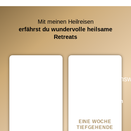
Mit meinen Heilreisen
erfährst du wundervolle heilsame
Retreats
Aloha
Transformations
Retreat
Mallorca
Das
Hawai'i
Intensivprogramm
Big Island
für dein
Leben
& Kauai
EINE WOCHE
Erfahre die
TIEFGEHENDE
kraftvolle &