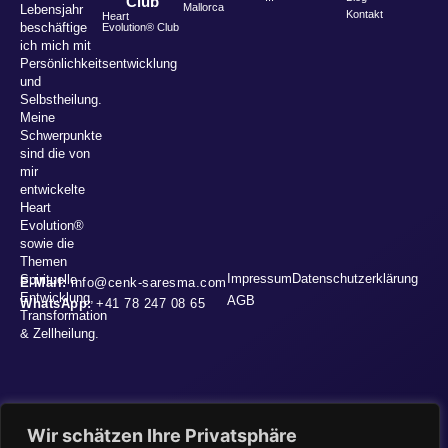
Club
Mallorca
Lebensjahr
Kontakt
Heart
beschäftige
Evolution® Club
ich mich mit
Persönlichkeitsentwicklung
und
Selbstheilung.
Meine
Schwerpunkte
sind die von
mir
entwickelte
Heart
Evolution®
sowie die
Themen
Impressum
Datenschutzerklärung
Spirituelle
E-Mail:
info@cenk-saresma.com
Entwicklung,
AGB
WhatsApp:
+41 78 247 08 65
Transformation
& Zellheilung.
Wir schätzen Ihre Privatsphäre