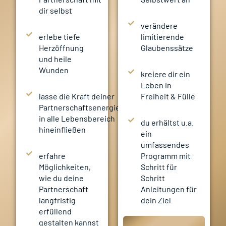
dir selbst
verändere
erlebe tiefe
limitierende
Herzöffnung
Glaubenssätze
und heile
Wunden
kreiere dir ein
Leben in
lasse die Kraft deiner
Freiheit & Fülle
Partnerschaftsenergie
in alle Lebensbereich
du erhältst u.a.
hineinfließen
ein
umfassendes
erfahre
Programm mit
Möglichkeiten,
Schritt für
wie du deine
Schritt
Partnerschaft
Anleitungen für
langfristig
dein Ziel
erfüllend
gestalten kannst