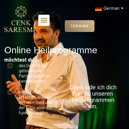
German
▼
TERMINE
Online Heilprogramme
möchtest du …
das Geheimnis
gelingender
Partnerschaften
kennenlernen?
Dann lade ich dich
endlich mal
hier zu unseren
erfahren, wie das
Heilprogrammen
mit dem Geld und
ein.
der Fülle wirklich
funktioniert?