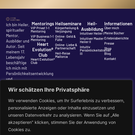
Mentorings
Heilseminare
Heil-
Informationen
Ich bin Heiler,
VIP Privat 1-1
Körperheilung &
Über mich
Ausbildung
spiritueller
Mentoring
Verjüngung
Meine Bücher
Intuitiver Heiler I
Mentor,
VIP Business 1-1
Online: Geld &
Erlebnisberichte
Intuitiver Master
Mentoring
Fülle
Ausbilder und
Heiler II
Heart
Presse
Online: Liebe &
Autor. Seit
Intuitiv
Partnerschaft
Shop
Evolution®
Persönlickeitstrainer
meinem 17.
Heil-Reise
III
Blog
Club
Mallorca
Lebensjahr
Kontakt
Heart Evolution®
beschäftige
Club
ich mich mit
Persönlichkeitsentwicklung
und
Selbstheilung.
Wir schätzen Ihre Privatsphäre
Meine
Schwerpunkte
Wir verwenden Cookies, um Ihr Surferlebnis zu verbessern,
sind die von
mir
personalisierte Anzeigen oder Inhalte einzusetzen und
entwickelte
unseren Datenverkehr zu analysieren. Wenn Sie auf „Alle
Heart
akzeptieren" klicken, stimmen Sie der Anwendung von
Evolution®
sowie die
Cookies zu.
Themen