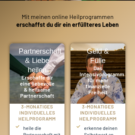
Mit meinen online Heilprogrammen
erschaffst du dir ein erfüllteres Leben
Partnerschaft
Geld &
& Liebe
Fülle
Das
heilen
Intensivprogramm
Erschaffe dir
für mehr
eine liebevolle
finanzielle
& heilsame
Freiheit
Partnerschaft
3-MONATIGES
3-MONATIGES
INDIVIDUELLES
INDIVIDUELLES
HEILPROGRAMM
HEILPROGRAMM
heile die
erkenne deinen
Partnerschaft mit
Selbstwert an