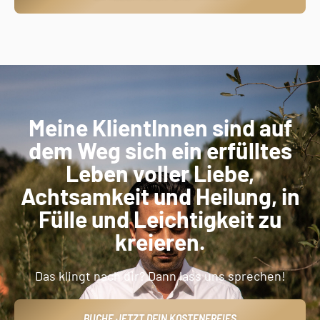
Meine KlientInnen sind auf
dem Weg sich ein erfülltes
Leben voller Liebe,
Achtsamkeit und Heilung, in
Fülle und Leichtigkeit zu
kreieren.
Das klingt nach dir? Dann lass uns sprechen!
BUCHE JETZT DEIN KOSTENFREIES