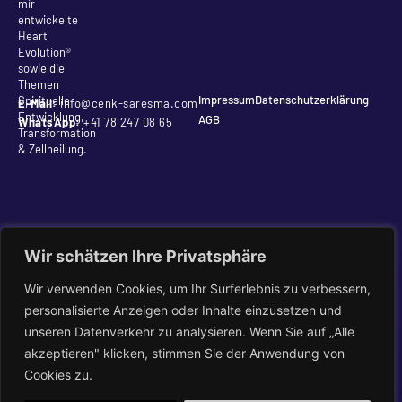
mir
entwickelte
Heart
Evolution®
sowie die
Themen
Impressum
Datenschutzerklärung
Spirituelle
E-Mail:
info@cenk-saresma.com
Entwicklung,
AGB
WhatsApp:
+41 78 247 08 65
Transformation
& Zellheilung.
Wir schätzen Ihre Privatsphäre
Wir verwenden Cookies, um Ihr Surferlebnis zu verbessern,
personalisierte Anzeigen oder Inhalte einzusetzen und
unseren Datenverkehr zu analysieren. Wenn Sie auf „Alle
akzeptieren" klicken, stimmen Sie der Anwendung von
Cookies zu.