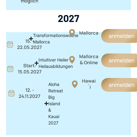
möglich
2027
Mallorca
anmelden
Transformationswoche
15. -
Mallorca
22.05.2027
Mallorca
anmelden
Intuitiver Heiler I
& Online
Start:
Heilausbildungen
15.05.2027
Hawai
anmelden
Aloha
´i
12. -
Retreat
24.11.2027
Big
Island
&
Kauai
2027