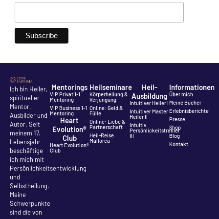
Mentorings
Heilseminare
Heil-
Informationen
Ich bin Heiler,
VIP Privat 1-1
Körperheilung &
Über mich
Ausbildung
spiritueller
Mentoring
Verjüngung
Meine Bücher
Intuitiver Heiler I
Mentor,
VIP Business 1-1
Online: Geld &
Erlebnisberichte
Intuitiver Master
Mentoring
Fülle
Ausbilder und
Heiler II
Heart
Presse
Online: Liebe &
Autor. Seit
Intuitiv
Partnerschaft
Shop
Evolution®
Persönlickeitstrainer
meinem 17.
Heil-Reise
III
Blog
Club
Mallorca
Lebensjahr
Kontakt
Heart Evolution®
beschäftige
Club
ich mich mit
Persönlichkeitsentwicklung
und
Selbstheilung.
Meine
Schwerpunkte
sind die von